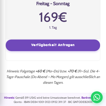
Freitag - Sonntag
169€
1. Tag
Verfügbarkeit Anfragen
Hinweis: Folgetage
+60 €
(Mo–Do) bzw.
+70 €
(Fr–So). Die 4-
Tage-Pauschale (Do Abend – Mo Morgen) gilt ausschließlich an
diesen Tagen.
Hinweis:
Gemäß §19 UStG wird keine Umsatzsteuer berechnet.
Bankverbindung:
Qonto · IBAN DE84 1001 0123 0932 3111 37 · BIC QNTODEB2XXX