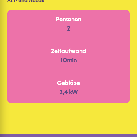
Auf- und Abbau
Personen
2
Zeitaufwand
10min
Gebläse
2,4 kW