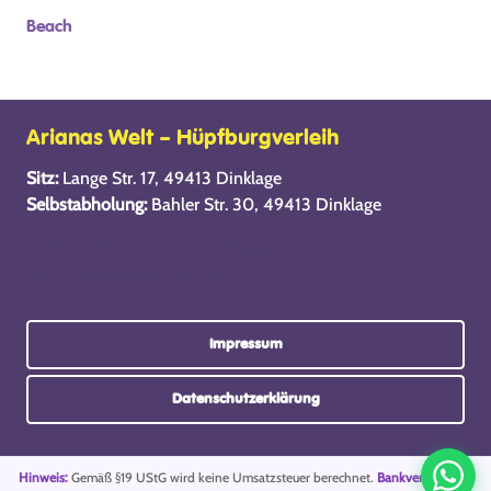
Beach
Arianas Welt – Hüpfburgverleih
Sitz:
Lange Str. 17, 49413 Dinklage
Selbstabholung:
Bahler Str. 30, 49413 Dinklage
Telefon / WhatsApp:
0157 32684018
E-Mail:
arianaswelt@kruthoff.biz
Impressum
Datenschutzerklärung
Hinweis:
Gemäß §19 UStG wird keine Umsatzsteuer berechnet.
Bankverbindung: